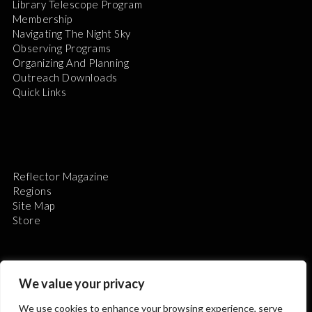
Library Telescope Program
Membership
Navigating The Night Sky
Observing Programs
Organizing And Planning
Outreach Downloads
Quick Links
Reflector Magazine
Regions
Site Map
Store
We value your privacy
We use cookies to enhance your browsing experience, serve